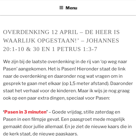
ASSEN ZOEKT
Ga
Menu
naar
de
inhoud
OVERDENKING 12 APRIL – DE HEER IS
WAARLIJK OPGESTAAN!’ – JOHANNES
20:1-10 & 30 EN 1 PETRUS 1:3-7
We zijn bij de laatste overdenking in de rij van ‘op weg naar
Pasen’ aangekomen. Het is Pasen! Hieronder staat de link
naar de overdenking en daaronder nog wat vragen om in
gesprek te gaan met elkaar (op 1,5 meter afstand). Daaronder
staat het verhaal voor de kinderen. Maar ik wijs je nog graag
ook op een paar extra dingen, speciaal voor Pasen:
‘
Pasen in 3 minuten
’
– Goede vrijdag, stille zaterdag en
Pasen in een filmpje gevat. Een paasgroet mede mogelijk
gemaakt door jullie allemaal. En je ziet de nieuwe kaars die in
de kerk staat, de nieuwe paaskaars.