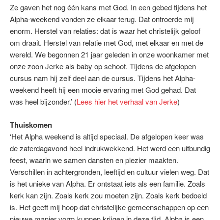
Ze gaven het nog één kans met God. In een gebed tijdens het
Alpha-weekend vonden ze elkaar terug. Dat ontroerde mij
enorm. Herstel van relaties: dat is waar het christelijk geloof
om draait. Herstel van relatie met God, met elkaar en met de
wereld. We begonnen 21 jaar geleden in onze woonkamer met
onze zoon Jerke als baby op schoot. Tijdens de afgelopen
cursus nam hij zelf deel aan de cursus. Tijdens het Alpha-
weekend heeft hij een mooie ervaring met God gehad. Dat
was heel bijzonder.’ (
Lees hier het verhaal van Jerke
)
Thuiskomen
‘Het Alpha weekend is altijd speciaal. De afgelopen keer was
de zaterdagavond heel indrukwekkend. Het werd een uitbundig
feest, waarin we samen dansten en plezier maakten.
Verschillen in achtergronden, leeftijd en cultuur vielen weg. Dat
is het unieke van Alpha. Er ontstaat iets als een familie. Zoals
kerk kan zijn. Zoals kerk zou moeten zijn. Zoals kerk bedoeld
is. Het geeft mij hoop dat christelijke gemeenschappen op een
nieuwe manier vorm kunnen krijgen in deze tijd. Alpha is een