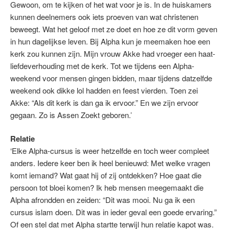
Gewoon, om te kijken of het wat voor je is. In de huiskamers
kunnen deelnemers ook iets proeven van wat christenen
beweegt. Wat het geloof met ze doet en hoe ze dit vorm geven
in hun dagelijkse leven. Bij Alpha kun je meemaken hoe een
kerk zou kunnen zijn. Mijn vrouw Akke had vroeger een haat-
liefdeverhouding met de kerk. Tot we tijdens een Alpha-
weekend voor mensen gingen bidden, maar tijdens datzelfde
weekend ook dikke lol hadden en feest vierden. Toen zei
Akke: “Als dit kerk is dan ga ik ervoor.” En we zijn ervoor
gegaan. Zo is Assen Zoekt geboren.’
Relatie
‘Elke Alpha-cursus is weer hetzelfde en toch weer compleet
anders. Iedere keer ben ik heel benieuwd: Met welke vragen
komt iemand? Wat gaat hij of zij ontdekken? Hoe gaat die
persoon tot bloei komen? Ik heb mensen meegemaakt die
Alpha afrondden en zeiden: “Dit was mooi. Nu ga ik een
cursus islam doen. Dit was in ieder geval een goede ervaring.”
Of een stel dat met Alpha startte terwijl hun relatie kapot was.