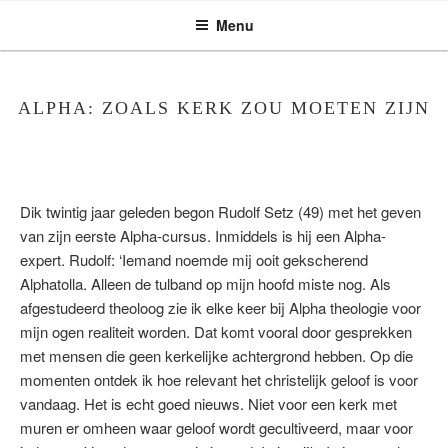
ASSEN ZOEKT
Ga
Menu
naar
de
inhoud
ALPHA: ZOALS KERK ZOU MOETEN ZIJN
Dik twintig jaar geleden begon Rudolf Setz (49) met het geven
van zijn eerste Alpha-cursus. Inmiddels is hij een Alpha-
expert. Rudolf: ‘Iemand noemde mij ooit gekscherend
Alphatolla. Alleen de tulband op mijn hoofd miste nog. Als
afgestudeerd theoloog zie ik elke keer bij Alpha theologie voor
mijn ogen realiteit worden. Dat komt vooral door gesprekken
met mensen die geen kerkelijke achtergrond hebben. Op die
momenten ontdek ik hoe relevant het christelijk geloof is voor
vandaag. Het is echt goed nieuws. Niet voor een kerk met
muren er omheen waar geloof wordt gecultiveerd, maar voor