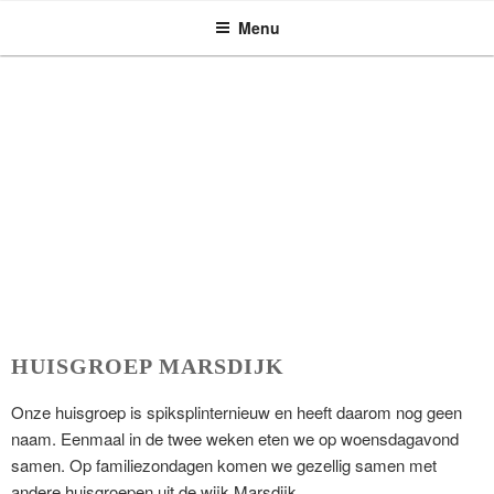
ASSEN ZOEKT
Ga
Menu
naar
de
inhoud
HUISGROEP MARSDIJK
Onze huisgroep is spiksplinternieuw en heeft daarom nog geen
naam. Eenmaal in de twee weken eten we op woensdagavond
samen. Op familiezondagen komen we gezellig samen met
andere huisgroepen uit de wijk Marsdijk.