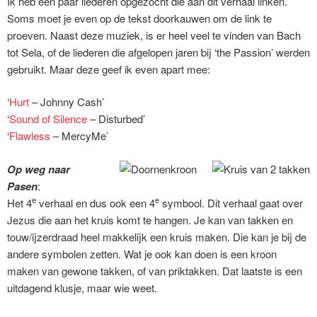
Ik heb een paar liederen opgezocht die aan dit verhaal linken.
Soms moet je even op de tekst doorkauwen om de link te
proeven. Naast deze muziek, is er heel veel te vinden van Bach
tot Sela, of de liederen die afgelopen jaren bij ‘the Passion’ werden
gebruikt. Maar deze geef ik even apart mee:
‘
Hurt
– Johnny Cash’
‘
Sound of Silence
– Disturbed’
‘
Flawless
– MercyMe’
Op weg naar
Pasen
:
e
e
Het 4
verhaal en dus ook een 4
symbool. Dit verhaal gaat over
Jezus die aan het kruis komt te hangen. Je kan van takken en
touw/ijzerdraad heel makkelijk een kruis maken. Die kan je bij de
andere symbolen zetten. Wat je ook kan doen is een kroon
maken van gewone takken, of van priktakken. Dat laatste is een
uitdagend klusje, maar wie weet.