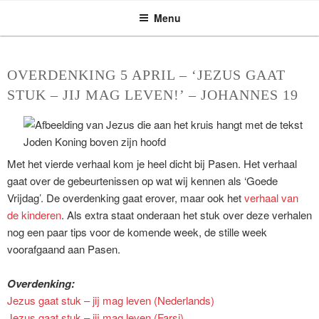
ASSEN ZOEKT
Ga
Menu
naar
de
inhoud
OVERDENKING 5 APRIL – ‘JEZUS GAAT
STUK – JIJ MAG LEVEN!’ – JOHANNES 19
Met het vierde verhaal kom je heel dicht bij Pasen. Het verhaal
gaat over de gebeurtenissen op wat wij kennen als ‘Goede
Vrijdag’. De overdenking gaat erover, maar ook het
verhaal van
de kinderen
. Als extra staat onderaan het stuk over deze verhalen
nog een paar tips voor de komende week, de stille week
voorafgaand aan Pasen.
Overdenking:
Jezus gaat stuk – jij mag leven (Nederlands)
Jezus gaat stuk – jij mag leven (Farsi)