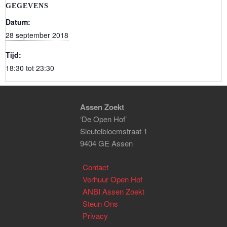
GEGEVENS
Datum:
28 september 2018
Tijd:
18:30 tot 23:30
Assen Zoekt
‘De Open Hof’
Sleutelbloemstraat 1
9404 GE Assen
Contact
Verhuur Open Hof
ANBI Assen Zoekt
Steun Ons
Privacy