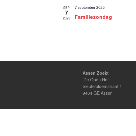
d
7 september 2025
SEP
a
7
Familiezondag
t
2025
u
m
.
Assen Zoekt
‘De Open Hof’
Sleutelbloemstraat 1
9404 GE Assen