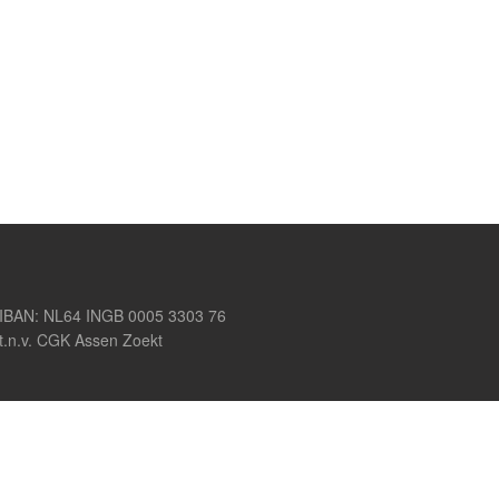
IBAN: NL64 INGB 0005 3303 76
t.n.v. CGK Assen Zoekt