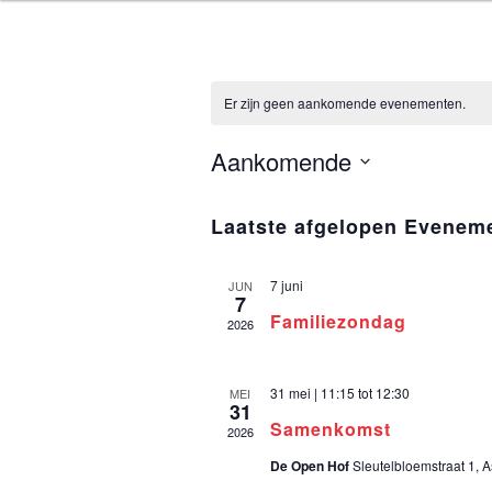
ASSEN ZOEK
Ga
naar
de
inhoud
Er zijn geen aankomende evenementen.
Aankomende
S
e
Laatste afgelopen Evenem
l
e
7 juni
JUN
c
7
Familiezondag
t
2026
e
e
31 mei | 11:15
tot
12:30
MEI
r
31
e
Samenkomst
2026
e
De Open Hof
Sleutelbloemstraat 1, 
n