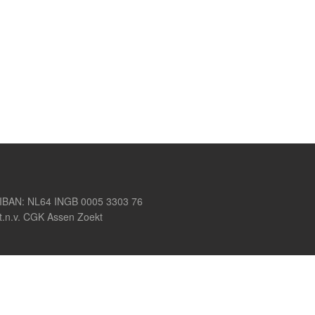
IBAN: NL64 INGB 0005 3303 76
t.n.v. CGK Assen Zoekt