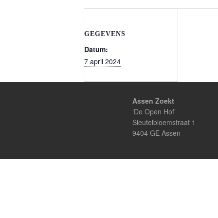
GEGEVENS
Datum:
7 april 2024
Assen Zoekt
‘De Open Hof’
Sleutelbloemstraat 1
9404 GE Assen