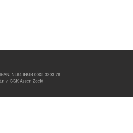
IBAN: NL64 INGB 0005 3303 76
t.n.v. CGK Assen Zoekt