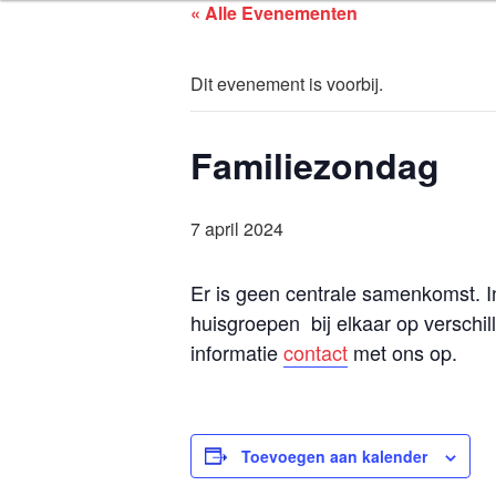
ASSEN ZOEK
Ga
« Alle Evenementen
naar
de
Dit evenement is voorbij.
inhoud
Familiezondag
7 april 2024
Er is geen centrale samenkomst. 
huisgroepen bij elkaar op verschi
informatie
contact
met ons op.
Toevoegen aan kalender