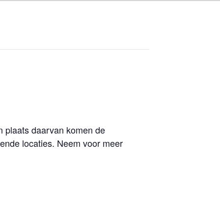
T
In plaats daarvan komen de
llende locaties. Neem voor meer