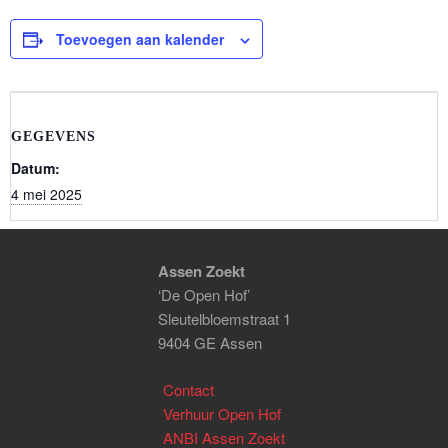
Toevoegen aan kalender
GEGEVENS
Datum:
4 mei 2025
Assen Zoekt
‘De Open Hof’
Sleutelbloemstraat 1
9404 GE Assen
Contact
Verhuur Open Hof
ANBI Assen Zoekt