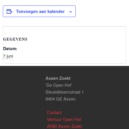
Toevoegen aan kalender
GEGEVENS
Datum:
7 juni
Assen Zoekt
‘De Open Hof’
Sleutelbloemstraat 1
9404 GE Assen
Contact
Verhuur Open Hof
ANBI Assen Zoekt