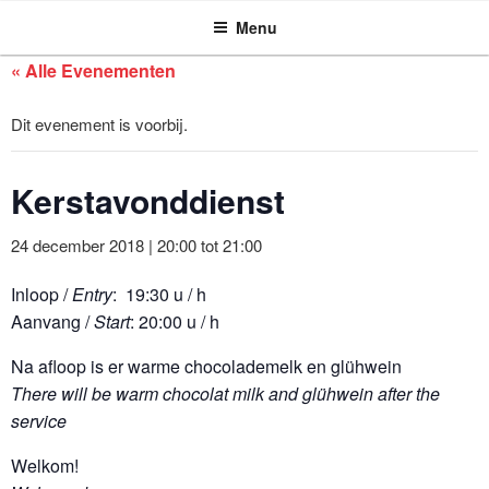
ASSEN ZOEKT
Ga
Menu
naar
de
« Alle Evenementen
inhoud
Dit evenement is voorbij.
Kerstavonddienst
24 december 2018 | 20:00
tot
21:00
Inloop /
Entry
: 19:30 u / h
Aanvang /
Start
: 20:00 u / h
Na afloop is er warme chocolademelk en glühwein
There will be warm chocolat milk and glühwein after the
service
Welkom!