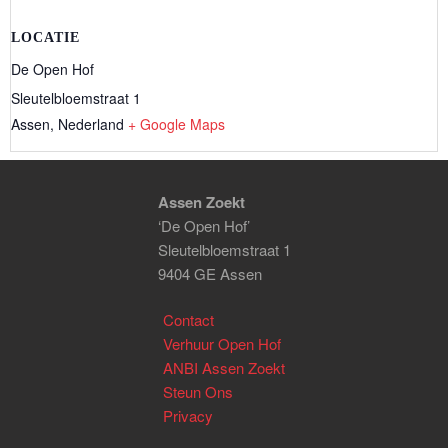
LOCATIE
De Open Hof
Sleutelbloemstraat 1
Assen
,
Nederland
+ Google Maps
Assen Zoekt
‘De Open Hof’
Sleutelbloemstraat 1
9404 GE Assen
Contact
Verhuur Open Hof
ANBI Assen Zoekt
Steun Ons
Privacy