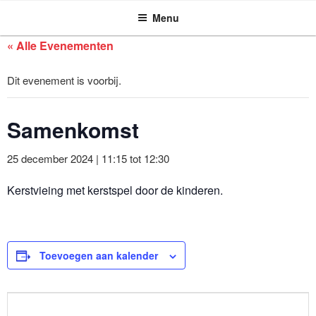
ASSEN ZOEKT
Ga
Menu
naar
de
« Alle Evenementen
inhoud
Dit evenement is voorbij.
Samenkomst
25 december 2024 | 11:15
tot
12:30
Kerstvieing met kerstspel door de kinderen.
Toevoegen aan kalender