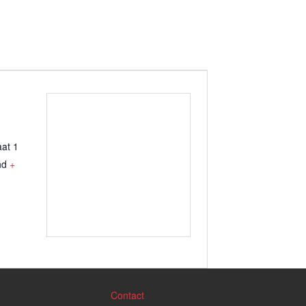
aat 1
nd
+
Contact