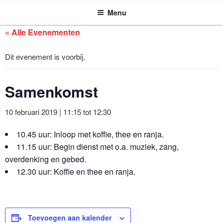
ASSEN ZOEKT
Ga
Menu
naar
de
« Alle Evenementen
inhoud
Dit evenement is voorbij.
Samenkomst
10 februari 2019 | 11:15
tot
12:30
10.45 uur: Inloop met koffie, thee en ranja.
11.15 uur: Begin dienst met o.a. muziek, zang,
overdenking en gebed.
12.30 uur: Koffie en thee en ranja.
Toevoegen aan kalender