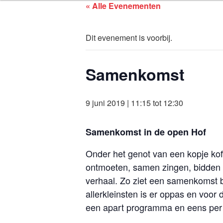
ASSEN ZOEK
Ga
« Alle Evenementen
naar
de
Dit evenement is voorbij.
inhoud
Samenkomst
9 juni 2019 | 11:15
tot
12:30
Samenkomst in de open Hof
Onder het genot van een kopje kof
ontmoeten, samen zingen, bidden e
verhaal. Zo ziet een samenkomst bi
allerkleinsten is er oppas en voor 
een apart programma en eens per m