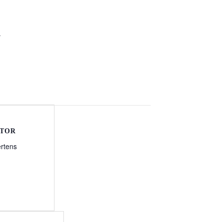
.
ATOR
rtens