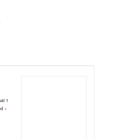
.
aat 1
nd
+