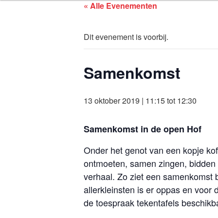
ASSEN ZOEK
Ga
« Alle Evenementen
naar
de
Dit evenement is voorbij.
inhoud
Samenkomst
13 oktober 2019 | 11:15
tot
12:30
Samenkomst in de open Hof
Onder het genot van een kopje kof
ontmoeten, samen zingen, bidden e
verhaal. Zo ziet een samenkomst b
allerkleinsten is er oppas en voor 
de toespraak tekentafels beschikb