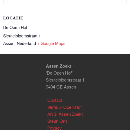
LOCATIE
De Open Hof
Sleutelbloemstraat 1
Assen
,
Nederland
+ Google Maps
Assen Zoekt
‘De Open Hof’
Sleutelbloemstraat 1
9404 GE Assen
Contact
Verhuur Open Hof
ANBI Assen Zoekt
Steun Ons
Privacy