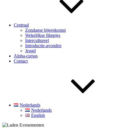
Centraal
Zondagse bijeenkomst
Wekelijkse filmpjes
Intercultureel
Introductie-avonden
Jeugd
Alpha-cursus
Contact
Nederlands
Nederlands
English