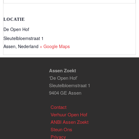
LOCATIE
De Open Hof
Sleutelbloemstraat 1
Assen
,
Nederland
+ Google Maps
Assen Zoekt
‘De Open Hof’
Sleutelbloemstraat 1
9404 GE Assen
Contact
Verhuur Open Hof
ANBI Assen Zoekt
Steun Ons
Privacy