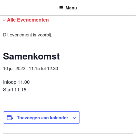
ASSEN ZOEKT
Ga
Menu
naar
de
« Alle Evenementen
inhoud
Dit evenement is voorbij.
Samenkomst
10 juli 2022 | 11:15
tot
12:30
Inloop 11.00
Start 11.15
Toevoegen aan kalender