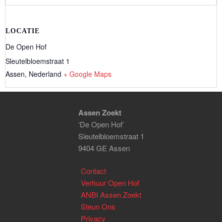
LOCATIE
De Open Hof
Sleutelbloemstraat 1
Assen
,
Nederland
+ Google Maps
Assen Zoekt
‘De Open Hof’
Sleutelbloemstraat 1
9404 GE Assen
Contact
Verhuur Open Hof
ANBI Assen Zoekt
Steun Ons
Privacy