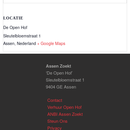
LOCATIE
De Open Hof
Sleutelbloemstraat 1
Assen
,
Nederland
+ Google Maps
Assen Zoekt
‘De Open Hof’
Sleutelbloemstraat 1
9404 GE Assen
Contact
Verhuur Open Hof
ANBI Assen Zoekt
Steun Ons
Privacy