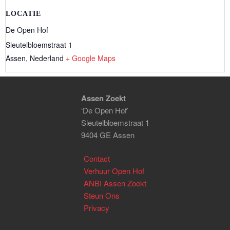
LOCATIE
De Open Hof
Sleutelbloemstraat 1
Assen
,
Nederland
+ Google Maps
Assen Zoekt
‘De Open Hof’
Sleutelbloemstraat 1
9404 GE Assen
Contact
Verhuur Open Hof
ANBI Assen Zoekt
Steun Ons
Privacy