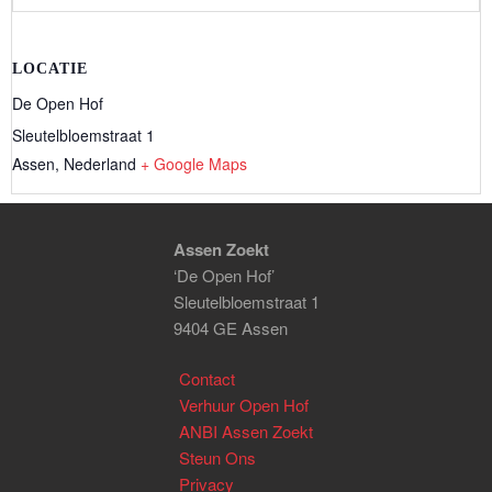
LOCATIE
De Open Hof
Sleutelbloemstraat 1
Assen
,
Nederland
+ Google Maps
Assen Zoekt
‘De Open Hof’
Sleutelbloemstraat 1
9404 GE Assen
Contact
Verhuur Open Hof
ANBI Assen Zoekt
Steun Ons
Privacy