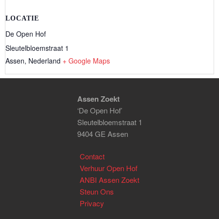
LOCATIE
De Open Hof
Sleutelbloemstraat 1
Assen
,
Nederland
+ Google Maps
Assen Zoekt
‘De Open Hof’
Sleutelbloemstraat 1
9404 GE Assen
Contact
Verhuur Open Hof
ANBI Assen Zoekt
Steun Ons
Privacy