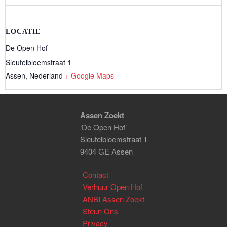
LOCATIE
De Open Hof
Sleutelbloemstraat 1
Assen
,
Nederland
+ Google Maps
Assen Zoekt
‘De Open Hof’
Sleutelbloemstraat 1
9404 GE Assen
Contact
Verhuur Open Hof
ANBI Assen Zoekt
Steun Ons
Privacy