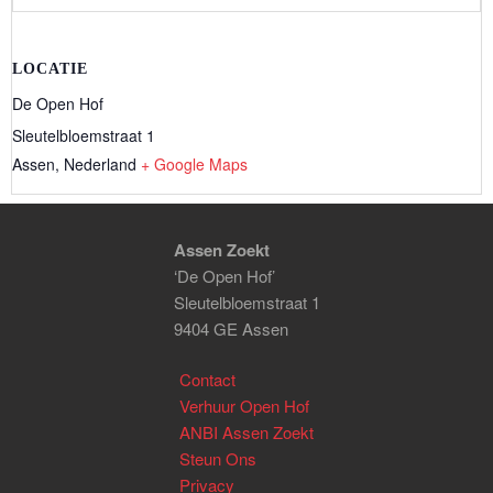
LOCATIE
De Open Hof
Sleutelbloemstraat 1
Assen
,
Nederland
+ Google Maps
Assen Zoekt
‘De Open Hof’
Sleutelbloemstraat 1
9404 GE Assen
Contact
Verhuur Open Hof
ANBI Assen Zoekt
Steun Ons
Privacy