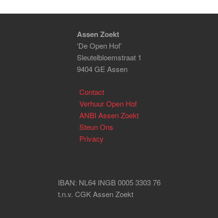
Assen Zoekt
‘De Open Hof’
Sleutelbloemstraat 1
9404 GE Assen
Contact
Verhuur Open Hof
ANBI Assen Zoekt
Steun Ons
Privacy
IBAN: NL64 INGB 0005 3303 76
t.n.v. CGK Assen Zoekt