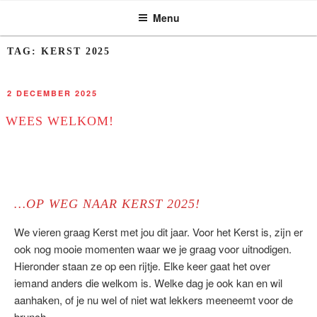
ASSEN ZOEKT
Ga
Menu
naar
de
TAG:
KERST 2025
inhoud
GEPLAATST
2 DECEMBER 2025
OP
WEES WELKOM!
…OP WEG NAAR KERST 2025!
We vieren graag Kerst met jou dit jaar. Voor het Kerst is, zijn er
ook nog mooie momenten waar we je graag voor uitnodigen.
Hieronder staan ze op een rijtje. Elke keer gaat het over
iemand anders die welkom is. Welke dag je ook kan en wil
aanhaken, of je nu wel of niet wat lekkers meeneemt voor de
brunch…